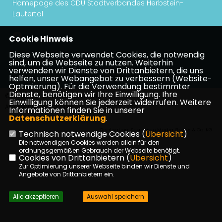
Homepage des CDU Stadtverbandes Herbstein-
Lautertal
Cookie Hinweis
Diese Webseite verwendet Cookies, die notwendig
Impressum
Datenschutz
Kontakt
sind, um die Webseite zu nutzen. Weiterhin
verwenden wir Dienste von Drittanbietern, die uns
helfen, unser Webangebot zu verbessern (Website-
Optmierung). Für die Verwendung bestimmter
Dienste, benötigen wir Ihre Einwilligung. Ihre
©2026 CDU Herbstein-Lautertal |
Einwilligung können Sie jederzeit widerrufen. Weitere
Alle Rechte vorbehalten.
Informationen finden Sie in unserer
Datenschutzerklärung
.
Realisation: Sharkness Media GmbH & Co. KG
Technisch notwendige Cookies (
Übersicht
)
Die notwendigen Cookies werden allein für den
ordnungsgemäßen Gebrauch der Webseite benötigt.
Cookies von Drittanbietern (
Übersicht
)
Zur Optimierung unserer Webseite binden wir Dienste und
Angebote von Drittanbietern ein.
Alle akzeptieren
Auswahl speichern