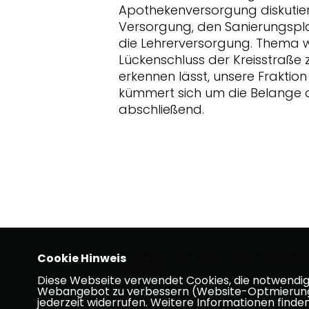
Apothekenversorgung diskutiert
Versorgung, den Sanierungspla
die Lehrerversorgung. Thema 
Lückenschluss der Kreisstraße 
erkennen lässt, unsere Frakti
kümmert sich um die Belange d
abschließend.
Cookie Hinweis
Homepage des CDU Stadtverbandes H
Lautertal
Diese Webseite verwendet Cookies, die notwendig s
Webangebot zu verbessern (Website-Optmierung). F
jederzeit widerrufen. Weitere Informationen finden