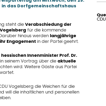
reisparteitag am Mittwoch, den 29.
r in das Dorfgemeinschaftshaus
Quel
CDU
ng steht die
Verabschiedung der
 Vogelsberg
für die kommende
Darüber hinaus werden
langjährige
d ihr Engagement
in der Partei geehrt.
n
hessischen Innenminister Prof. Dr.
in seinem Vortrag über die
aktuelle
chten wird. Weitere Gäste aus Partei
wartet.
e CDU Vogelsberg die Weichen für die
ill die inhaltlichen und personellen
eiben.