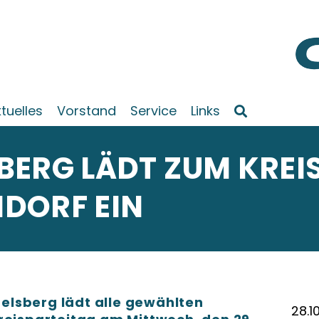
tuelles
Vorstand
Service
Links
BERG LÄDT ZUM KREI
DORF EIN
lsberg lädt alle gewählten
28.1