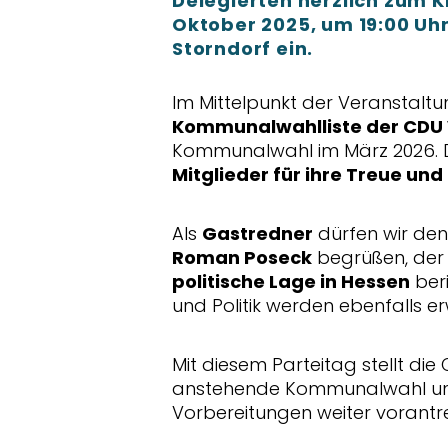
Delegierten herzlich zum
K
Oktober 2025, um 19:00 Uh
Storndorf
ein.
Im Mittelpunkt der Veranstaltu
Kommunalwahlliste der CDU
Kommunalwahl im März 2026. 
Mitglieder für ihre Treue un
Als
Gastredner
dürfen wir de
Roman Poseck
begrüßen, der 
politische Lage in Hessen
beri
und Politik werden ebenfalls er
Mit diesem Parteitag stellt di
anstehende Kommunalwahl und w
Vorbereitungen weiter vorantr